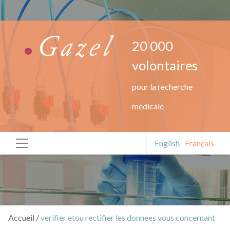
Aller
au
contenu
principal
20 000
volontaires
pour la recherche
médicale
English
Français
Navigation
principale
Accueil
verifier etou rectifier les donnees vous concernant
Fil